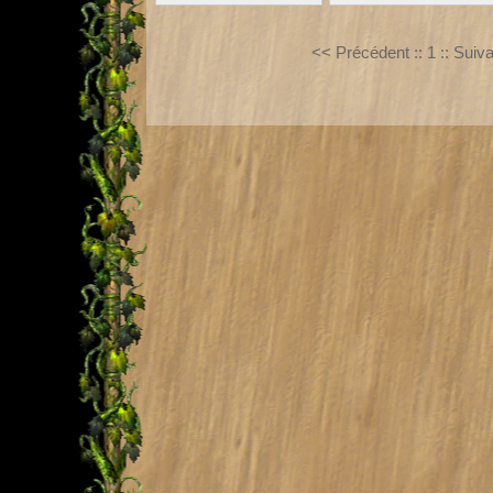
<< Précédent
::
1
::
Suiva