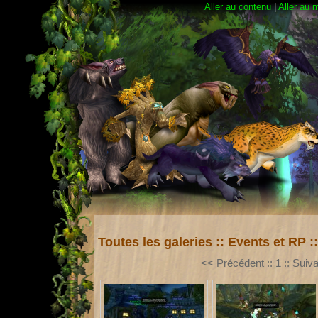
Aller au contenu
|
Aller au 
Toutes les galeries
::
Events et RP
:
<< Précédent
::
1
::
Suiva