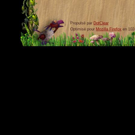
Propulsé par
DotClear
Optimisé pour
Mozilla Firefox
en 102