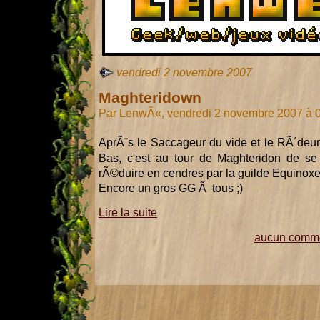
vendredi 2 novembre 2007
Maghteridown
Par LenwÃ«, vendredi 2 novembre 2007 à 
AprÃ¨s le Saccageur du vide et le RÃ´deur
Bas, c'est au tour de Maghteridon de se 
rÃ©duire en cendres par la guilde Equinoxe
Encore un gros GG Ã tous ;)
Lire la suite
aucun comme