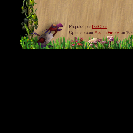
Propulsé par
DotClear
Optimisé pour
Mozilla Firefox
en 102