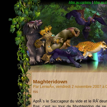
Aller au contenu
|
Aller au 
Maghteridown
Par LenwÃ«, vendredi 2 novembre 2007 à 
rss
AprÃ¨s le Saccageur du vide et le RÃ´deur
Bas, c'est au tour de Maghteridon de se 