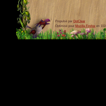
Propulsé par
DotClear
Optimisé pour
Mozilla Firefox
en 102